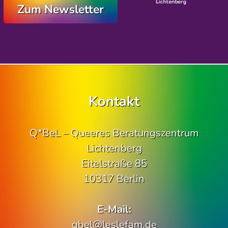
Zum Newsletter
Kontakt
Q*BeL – Queeres Beratungszentrum
Lichtenberg
Eitelstraße 85
10317 Berlin
E-Mail:
qbel@leslefam.de