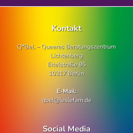
Kontakt
Q*BeL – Queeres Beratungszentrum
Lichtenberg
Eitelstraße 85
10317 Berlin
E-Mail:
qbel@leslefam.de
Social Media