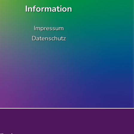
Information
m/qbel_berlin
Impressum
Datenschutz