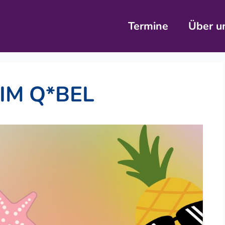
Termine
Über u
IM Q*BEL