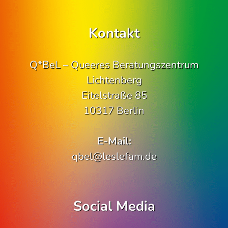
Kontakt
Q*BeL – Queeres Beratungszentrum
Lichtenberg
Eitelstraße 85
10317 Berlin
E-Mail:
qbel@leslefam.de
Social Media