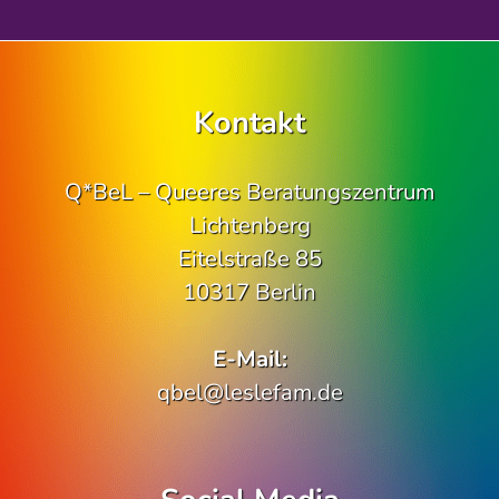
Kontakt
Q*BeL – Queeres Beratungszentrum
Lichtenberg
Eitelstraße 85
10317 Berlin
E-Mail:
qbel@leslefam.de