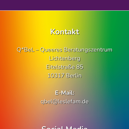
Kontakt
Q*BeL – Queeres Beratungszentrum
Lichtenberg
Eitelstraße 85
10317 Berlin
E-Mail:
qbel@leslefam.de