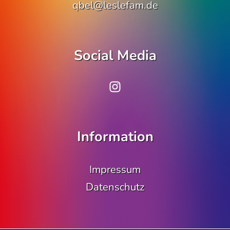
qbel@leslefam.de
Social Media
www.instagram.co
Information
Impressum
Datenschutz