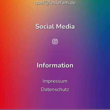
qbel@leslefam.de
Social Media
www.instagram.co
Information
Impressum
Datenschutz