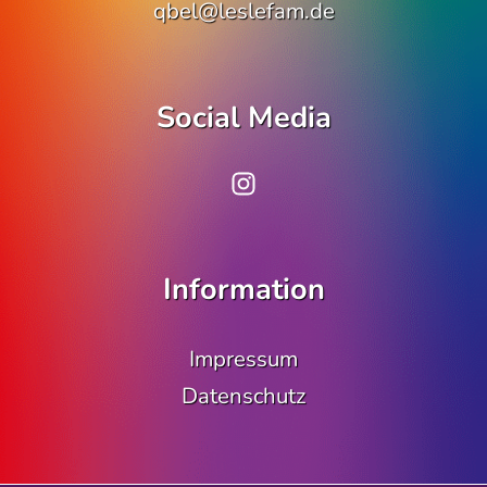
qbel@leslefam.de
Social Media
www.instagram.co
Information
Impressum
Datenschutz