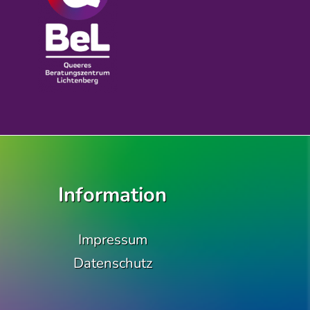
Information
m/qbel_berlin
Impressum
Datenschutz