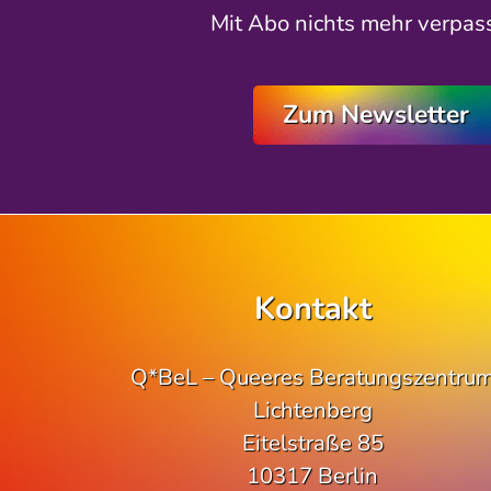
Mit Abo nichts mehr verpas
Zum Newsletter
Kontakt
Q*BeL – Queeres Beratungszentru
Lichtenberg
Eitelstraße 85
10317 Berlin