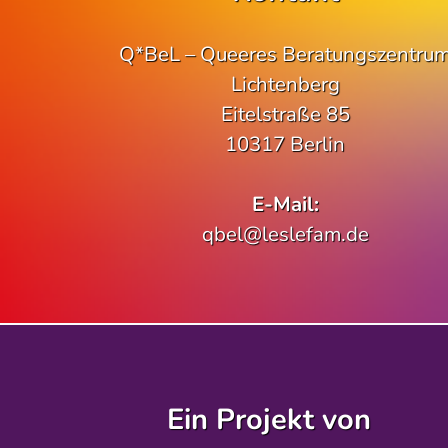
Q*BeL – Queeres Beratungszentru
Lichtenberg
Eitelstraße 85
10317 Berlin
E-Mail:
qbel@leslefam.de
Ein Projekt von