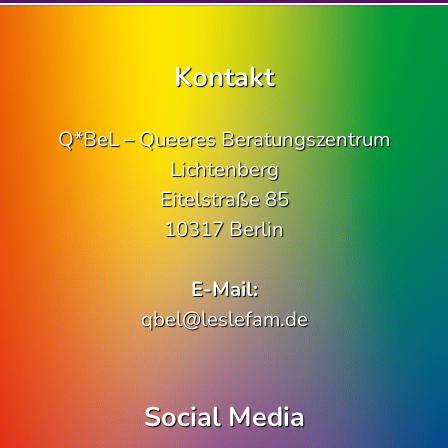
Kontakt
Q*BeL – Queeres Beratungszentrum
Lichtenberg
Eitelstraße 85
10317 Berlin
E-Mail:
qbel@leslefam.de
Social Media