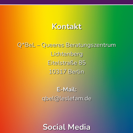
Kontakt
Q*BeL – Queeres Beratungszentrum
Lichtenberg
Eitelstraße 85
10317 Berlin
E-Mail:
qbel@leslefam.de
Social Media