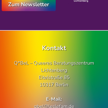
Zum Newsletter
Kontakt
Q*BeL – Queeres Beratungszentrum
Lichtenberg
Eitelstraße 85
10317 Berlin
E-Mail:
qbel@leslefam.de